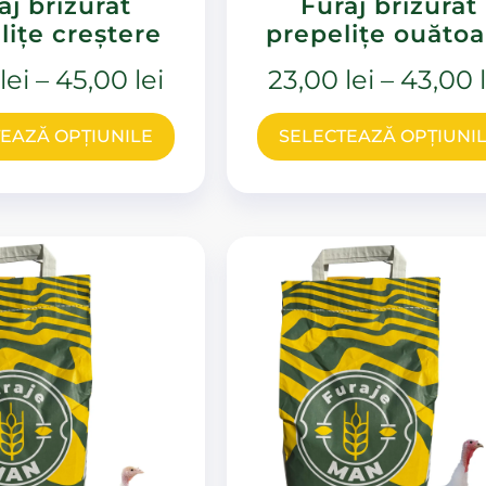
aj brizurat
Furaj brizurat
lițe creștere
prepelițe ouătoa
lei
–
45,00
lei
23,00
lei
–
43,00
EAZĂ OPȚIUNILE
SELECTEAZĂ OPȚIUNI