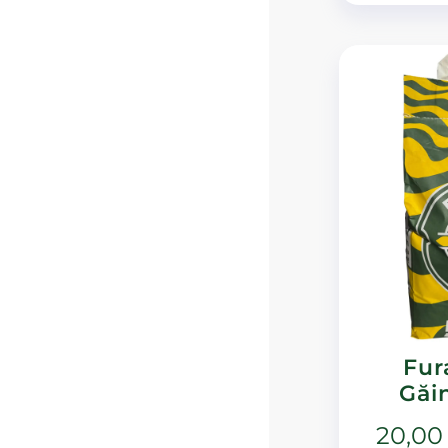
Fur
Găi
20,0