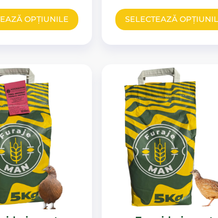
EAZĂ OPȚIUNILE
SELECTEAZĂ OPȚIUNI