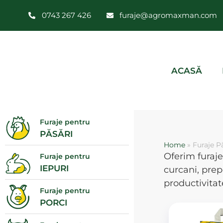
0743 267 426
furaje@agromaxman.com
ACASĂ
Furaje pentru
PĂSĂRI
Home
»
Furaje P
Oferim furaje
Furaje pentru
IEPURI
curcani, prep
productivitat
Furaje pentru
PORCI