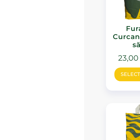
Fur
Curcani
s
23,0
SELECT