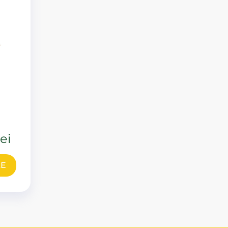
lei
LE