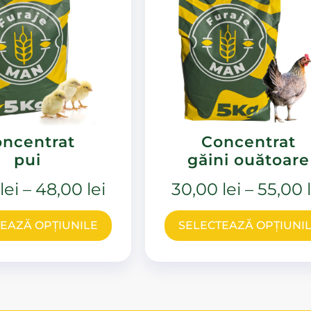
ncentrat
Concentrat
pui
găini ouătoare
0
lei
–
48,00
lei
30,00
lei
–
55,00
EAZĂ OPȚIUNILE
SELECTEAZĂ OPȚIUNI