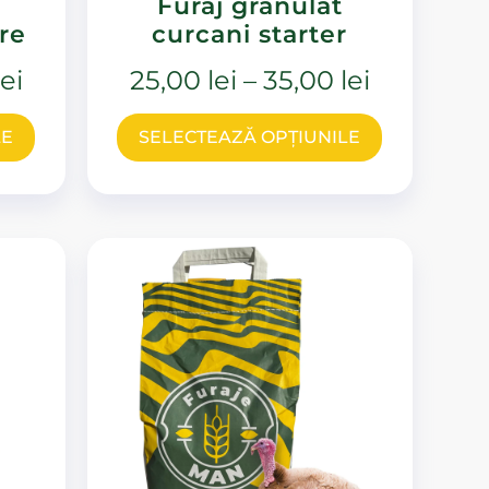
Furaj granulat
re
curcani starter
lei
25,00
lei
–
35,00
lei
LE
SELECTEAZĂ OPȚIUNILE