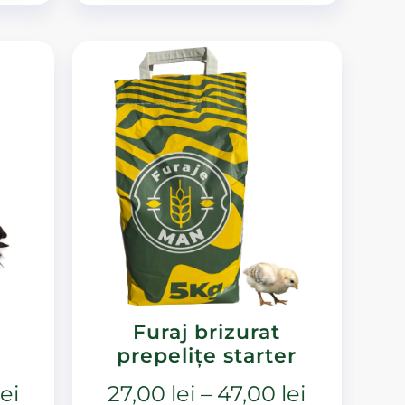
Furaj brizurat
prepelițe starter
lei
27,00
lei
–
47,00
lei