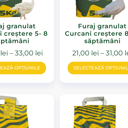
aj granulat
Furaj granulat
 creștere 5- 8
Curcani creștere 8
ăptămâni
săptămâni
0
lei
–
33,00
lei
21,00
lei
–
31,00
l
EAZĂ OPȚIUNILE
SELECTEAZĂ OPȚIUNI