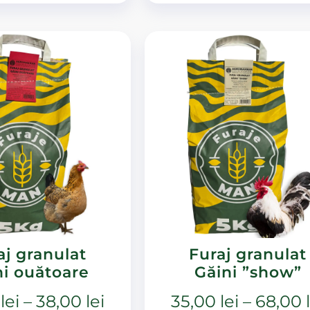
aj granulat
Furaj granulat
ni ouătoare
Găini ”show”
0
lei
–
38,00
lei
35,00
lei
–
68,00