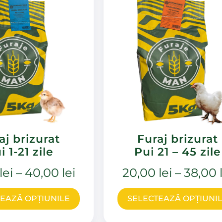
aj brizurat
Furaj brizurat
i 1-21 zile
Pui 21 – 45 zile
lei
–
40,00
lei
20,00
lei
–
38,00
EAZĂ OPȚIUNILE
SELECTEAZĂ OPȚIUNI