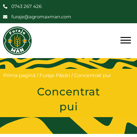
0743 267 426
furaje@agromaxman.com
Prima pagină
/
Furaje Păsări
/ Concentrat pui
Concentrat
pui