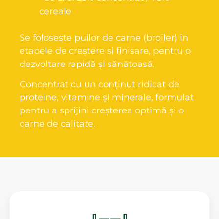
cereale
Se folosește puilor de carne (broiler) în
etapele de creștere și finisare, pentru o
dezvoltare rapidă și sănătoasă.
Concentrat cu un conținut ridicat de
proteine, vitamine și minerale, formulat
pentru a sprijini creșterea optimă și o
carne de calitate.