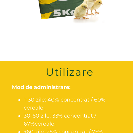
Utilizare
Mod de administrare:
1-30 zile: 40% concentrat / 60%
cereale,
30-60 zile: 33% concentrat /
67%cereale,
+60 zile: 25% concentrat / 75%