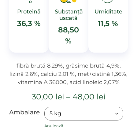
Proteinǎ
Substanțǎ
Umiditate
uscatǎ
36,3 %
11,5 %
88,50
%
fibră brută 8,29%, grăsime brută 4,9%,
lizină 2,6%, calciu 2,01 %, met+cistină 1,36%,
vitamina A 36000, acid linoleic 2,07%
30,00
lei
–
48,00
lei
Ambalare
Anulează