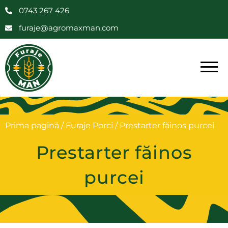
0743 267 426
furaje@agromaxman.com
Prima pagină
/
Furaje Porci
/ Prestarter făinos purcei
Prestarter făinos
purcei