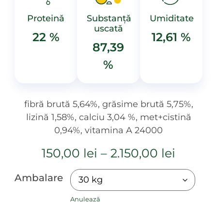
Proteinǎ
Substanțǎ
Umiditate
uscatǎ
22 %
12,61 %
87,39
%
fibră brută 5,64%, grăsime brută 5,75%,
lizină 1,58%, calciu 3,04 %, met+cistină
0,94%, vitamina A 24000
150,00
lei
–
2.150,00
lei
Ambalare
Anulează