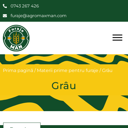
0743 267 426
furaje@agromaxman.com
Prima pagină
/
Materii prime pentru furaje
/ Grâu
Grâu