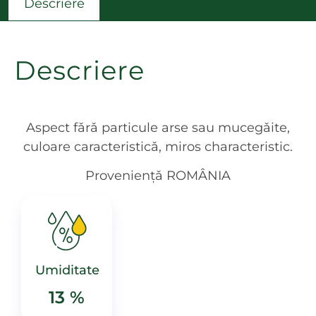
Descriere
Descriere
Aspect fǎrǎ particule arse sau mucegǎite,
culoare caracteristicǎ, miros characteristic.
Proveniențǎ ROMÂNIA
Umiditate
13 %