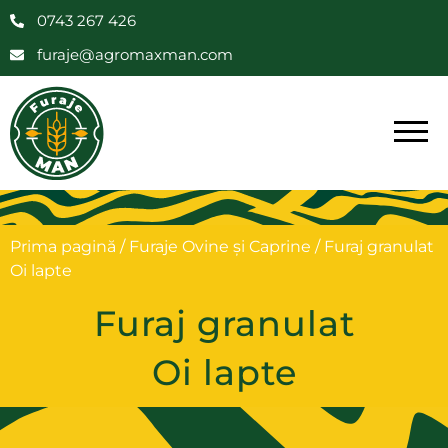
0743 267 426
furaje@agromaxman.com
Prima pagină
/
Furaje Ovine și Caprine
/ Furaj granulat
Oi lapte
Furaj granulat
Oi lapte