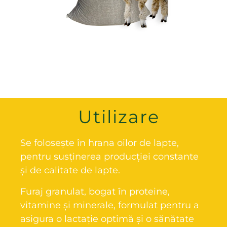
Utilizare
Se folosește în hrana oilor de lapte,
pentru susținerea producției constante
și de calitate de lapte.
Furaj granulat, bogat în proteine,
vitamine și minerale, formulat pentru a
asigura o lactație optimă și o sănătate