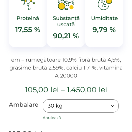
Proteinǎ
Substanțǎ
Umiditate
uscatǎ
17,55 %
9,79 %
90,21 %
em – rumegătoare 10,9% fibră brută 4,5%,
grăsime brută 2,59%, calciu 1,71%, vitamina
A 20000
105,00
lei
–
1.450,00
lei
Ambalare
Anulează