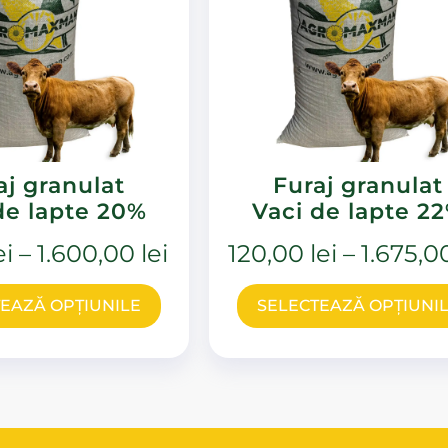
aj granulat
Furaj granulat
de lapte 20%
Vaci de lapte 2
ei
–
1.600,00
lei
120,00
lei
–
1.675,
EAZĂ OPȚIUNILE
SELECTEAZĂ OPȚIUNI