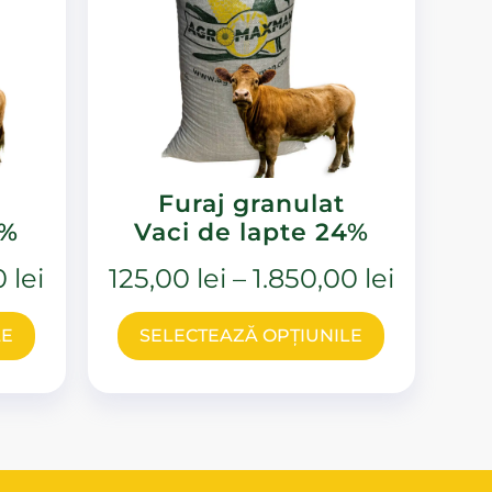
Furaj granulat
2%
Vaci de lapte 24%
00
lei
125,00
lei
–
1.850,00
lei
LE
SELECTEAZĂ OPȚIUNILE