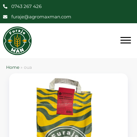
0743 267 426
furaje@agromaxman.com
Home
»
oua