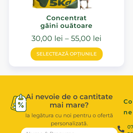
Concentrat
găini ouătoare
30,00
lei
–
55,00
lei
SELECTEAZĂ OPȚIUNILE
Ai nevoie de o cantitate
Co
mai mare?
ne
Ia legătura cu noi pentru o ofertă
personalizată.
0