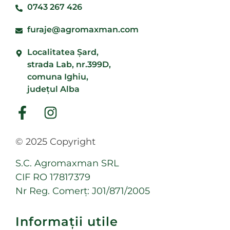
0743 267 426
furaje@agromaxman.com
Localitatea Şard,
strada Lab, nr.399D,
comuna Ighiu,
județul Alba
© 2025 Copyright
S.C. Agromaxman SRL
CIF RO 17817379
Nr Reg. Comerț: J01/871/2005
Informații utile