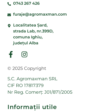
0743 267 426
furaje@agromaxman.com
Localitatea Şard,
strada Lab, nr.399D,
comuna Ighiu,
județul Alba
© 2025 Copyright
S.C. Agromaxman SRL
CIF RO 17817379
Nr Reg. Comerț: J01/871/2005
Informații utile