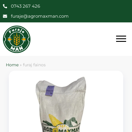
0743 267 426
furaje@agromaxman.com
Home
»
furaj fainos