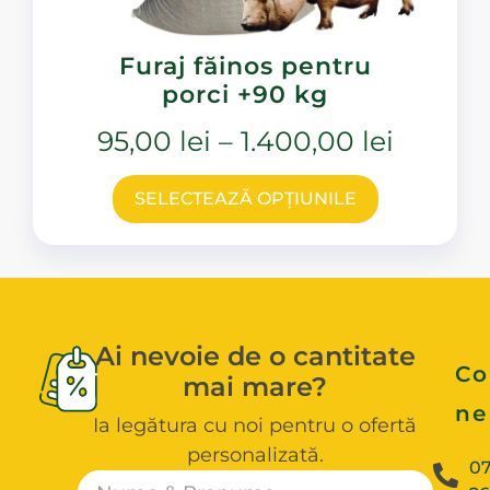
Furaj făinos pentru
porci +90 kg
95,00
lei
–
1.400,00
lei
SELECTEAZĂ OPȚIUNILE
Ai nevoie de o cantitate
Co
mai mare?
ne
Ia legătura cu noi pentru o ofertă
personalizată.
0